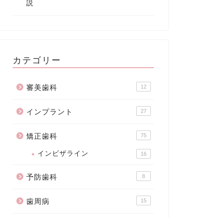
説
カテゴリー
審美歯科
12
インプラント
27
矯正歯科
75
インビザライン
16
予防歯科
8
歯周病
15