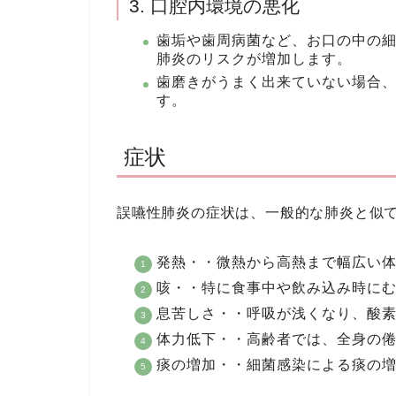
3. 口腔内環境の悪化
歯垢や歯周病菌など、お口の中の
肺炎のリスクが増加します。
歯磨きがうまく出来ていない場合
す。
症状
誤嚥性肺炎の症状は、一般的な肺炎と似
発熱・・微熱から高熱まで幅広い
咳・・特に食事中や飲み込み時に
息苦しさ・・呼吸が浅くなり、酸
体力低下・・高齢者では、全身の
痰の増加・・細菌感染による痰の