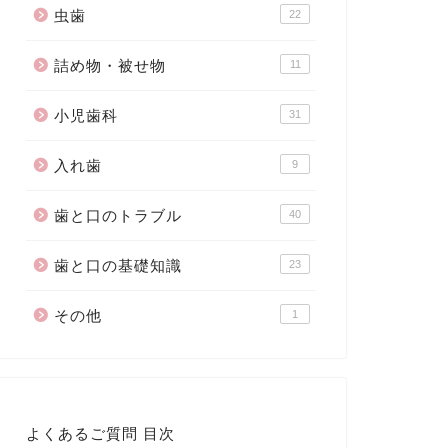
虫歯
22
詰め物・被せ物
11
小児歯科
31
入れ歯
9
歯と口のトラブル
40
歯と口の基礎知識
23
その他
1
よくあるご質問 目次